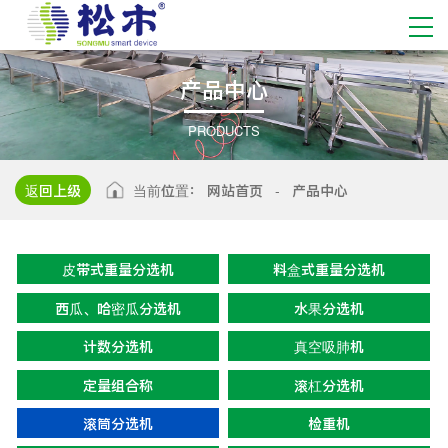
产
品
中
心
PRODUCTS
返回上级
当前位置：
网站首页
-
产品中心
皮带式重量分选机
料盒式重量分选机
西瓜、哈密瓜分选机
水果分选机
计数分选机
真空吸肺机
定量组合称
滚杠分选机
滚筒分选机
检重机