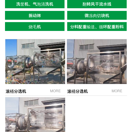
洗筐机、气泡清洗机
翻转风干流水线
振动筛
微冻肉切块机
烧毛机
分料配重输送、循环配重粉料
滚桶分选机
MORE
滚桶分选机
MORE