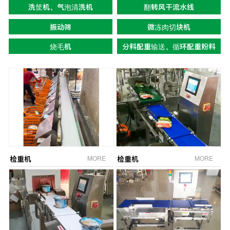
洗筐机、气泡清洗机
翻转风干流水线
振动筛
微冻肉切块机
烧毛机
分料配重输送、循环配重粉料
检重机
MORE
检重机
MORE