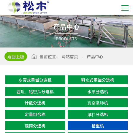
产
品
中
心
PRODUCTS
返回上级
当前位置：
网站首页
-
产品中心
皮带式重量分选机
料盒式重量分选机
西瓜、哈密瓜分选机
水果分选机
计数分选机
真空吸肺机
定量组合称
滚杠分选机
滚筒分选机
检重机